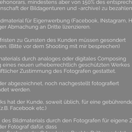
onorars, mindestens aber von 150% des entspreche
schaft der Bildagenturen und -archive) zu bezahlen
ildmaterial für Eigenwerbung (Facebook, INstagram, 
ger Abmachung an Dritte lizenzieren.
rrfristen zu Gunsten des Kunden müssen gesondert
en. (Bitte vor dem Shooting mit mir besprechen)
materials durch analoges oder digitales Composing
g eines neuen urheberrechtlich geschützten Werkes
iftlicher Zustimmung des Fotografen gestattet.
der abgezeichnet, noch nachgestellt fotografiert
ndet werden.
s hat der Kunde, soweit üblich, für eine gebührend
.B. Facebook etc.)
 des Bildmaterials durch den Fotografen für eigene 
der Fotograf dafür, dass