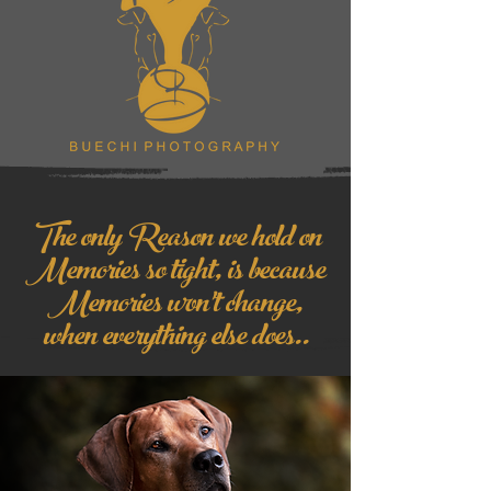
The only Reason we hold on
Memories so tight, is because
Memories won't change,
when everything else does..